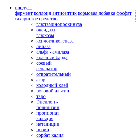
продукт
фермент
коллоид
антисептик
кормовая добавка
фосфат
сахаристое средство
глютаминопрокинуза
оксидаза
глюкозы
ксилогликогеназа
липаза
альфа - амилаза
красный барда
соевый
сепаратор
отвратительный
агар
холодный клей
роговой альгин
таро
Эпсилон -
полилизин
пропионат
кальция
натаницин
низин
сорбат калия