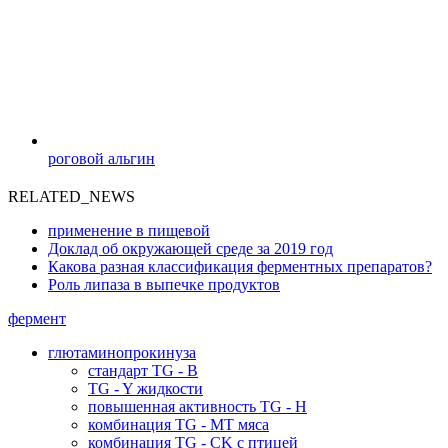
роговой альгин
RELATED_NEWS
применение в пищевой
Доклад об окружающей среде за 2019 год
Какова разная классификация ферментных препаратов?
Роль липаза в выпечке продуктов
фермент
глютаминопрокинуза
стандарт TG - B
TG - Y жидкости
повышенная активность TG - H
комбинация TG - MT мяса
комбинация TG - CK с птицей