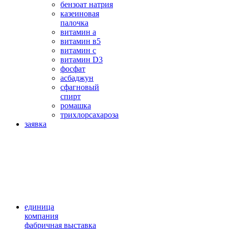
бензоат натрия
казеиновая
палочка
витамин а
витамин в5
витамин с
витамин D3
фосфат
асбаджун
сфагновый
спирт
ромашка
трихлорсахароза
заявка
единица
компания
фабричная выставка