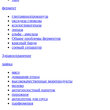
фермент
глютаминопрокинуза
оксидаза глюкозы
ксилогликогеназа
липаза
альфа - амилаза
Общие проблемы ферментов
красный барда
соевый сепаратор
Здравоохранение
заявка
мясо
домашняя птица
высококачественные морепродукты
молоко
антигнилостный напиток
пирожное
антисептик для соуса
парфюмерия