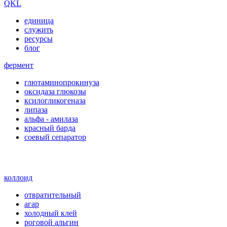
QKL
единица
служить
ресурсы
блог
фермент
глютаминопрокинуза
оксидаза глюкозы
ксилогликогеназа
липаза
альфа - амилаза
красный барда
соевый сепаратор
коллоид
отвратительный
агар
холодный клей
роговой альгин