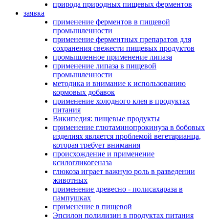
природа природных пищевых ферментов
заявка
применение ферментов в пищевой
промышленности
применение ферментных препаратов для
сохранения свежести пищевых продуктов
промышленное применение липаза
применение липаза в пищевой
промышленности
методика и внимание к использованию
кормовых добавок
применение холодного клея в продуктах
питания
Википедия: пищевые продукты
применение глютаминопрокинуза в бобовых
изделиях является проблемой вегетарианца,
которая требует внимания
происхождение и применение
ксилогликогеназа
глюкоза играет важную роль в разведении
животных
применение древесно - полисахараза в
пампушках
применение в пищевой
Эпсилон полилизин в продуктах питания