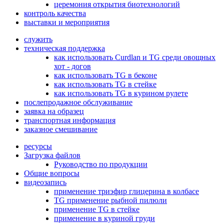
церемония открытия биотехнологий
контроль качества
выставки и мероприятия
служить
техническая поддержка
как использовать Curdlan и TG среди овощных
хот - догов
как использовать TG в беконе
как использовать TG в стейке
как использовать TG в курином рулете
послепродажное обслуживание
заявка на образец
транспортная информация
заказное смешивание
ресурсы
Загрузка файлов
Руководство по продукции
Общие вопросы
видеозапись
применение триэфир глицерина в колбасе
TG применение рыбной пилюли
применение TG в стейке
применение в куриной груди