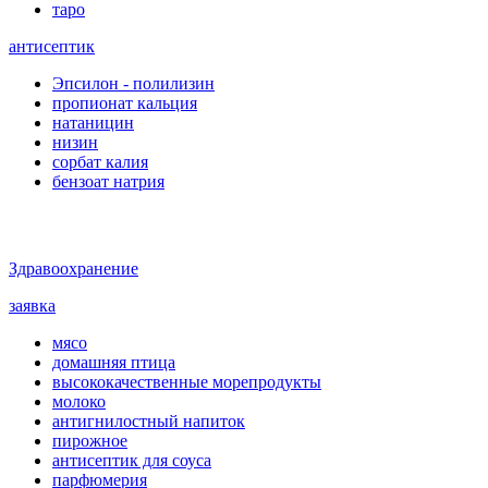
таро
антисептик
Эпсилон - полилизин
пропионат кальция
натаницин
низин
сорбат калия
бензоат натрия
Здравоохранение
заявка
мясо
домашняя птица
высококачественные морепродукты
молоко
антигнилостный напиток
пирожное
антисептик для соуса
парфюмерия