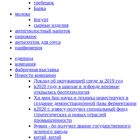
гребешок
Барка
молоко
йогурт
сырные изделия
антигнилостный напиток
пирожное
антисептик для соуса
парфюмерия
единица
компания
фабричная выставка
Новости компании
Доклад об окружающей среде за 2019 год
в2020 году в шанхае в эгфорде впервые
открылась биотехнология
Хи мин био наука и техника инвестируют в
создание демонстрационной базы ферментации
в2020 г. цзянсу получил специальный фонд
стратегических и новых отраслей
промышленности
бумин - бо получил звание государственного
зеленого завода
китай, китай