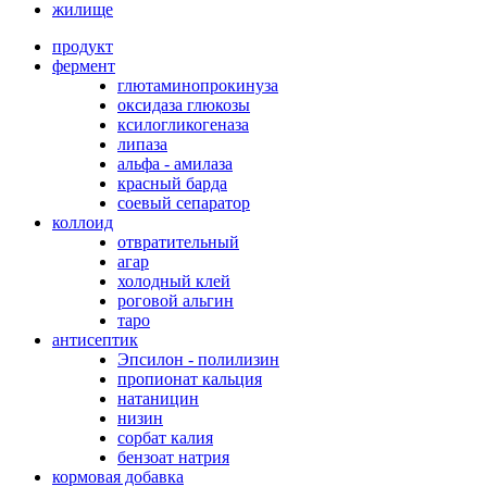
жилище
продукт
фермент
глютаминопрокинуза
оксидаза глюкозы
ксилогликогеназа
липаза
альфа - амилаза
красный барда
соевый сепаратор
коллоид
отвратительный
агар
холодный клей
роговой альгин
таро
антисептик
Эпсилон - полилизин
пропионат кальция
натаницин
низин
сорбат калия
бензоат натрия
кормовая добавка