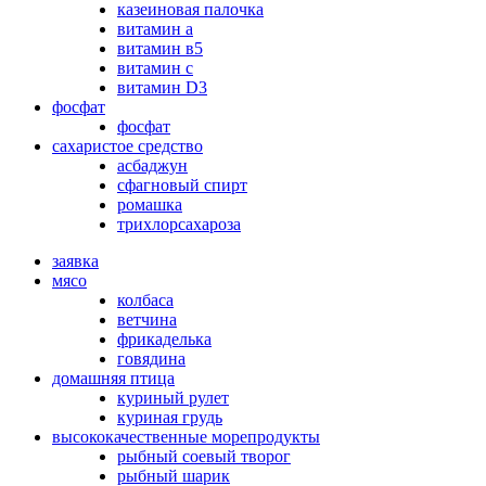
казеиновая палочка
витамин а
витамин в5
витамин с
витамин D3
фосфат
фосфат
сахаристое средство
асбаджун
сфагновый спирт
ромашка
трихлорсахароза
заявка
мясо
колбаса
ветчина
фрикаделька
говядина
домашняя птица
куриный рулет
куриная грудь
высококачественные морепродукты
рыбный соевый творог
рыбный шарик