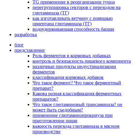
TG применение в реорганизации тунца
перегруппировка секторов с переходом на
глютаминаза (ТГ)
как изготавливать ветчину с помощью
ориентана глютаминаза (ТГ)
водоудерживающая способность баоши
разработка
блог
представление
Роль ферментов в кормовых добавках
контроль и безопасность пищевого компонента
различные продукты индустриализации
ферментов
классификация кормовых добавок
Что такое фермент? Что такое ферментный
препарат?
Какова разная классификация ферментных
препаратов?
Что такое глютаминовый трансаминаза? он
может быть съедобным?
применение глютаминопрокинуза при
приготовлении пищи
важность перехода глютаминаза в мясном
производстве