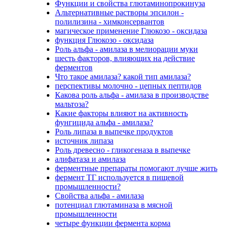
Функции и свойства глютаминопрокинуза
Альтернативные растворы эпсилон -
полилизина - химконсервантов
магическое применение Глюкозо - оксидаза
функция Глюкозо - оксидаза
Роль альфа - амилаза в мелиорации муки
шесть факторов, влияющих на действие
ферментов
Что такое амилаза? какой тип амилаза?
перспективы молочно - цепных пептидов
Какова роль альфа - амилаза в производстве
мальтоза?
Какие факторы влияют на активность
фунгицида альфа - амилаза?
Роль липаза в выпечке продуктов
источник липаза
Роль древесно - гликогеназа в выпечке
алифатаза и амилаза
ферментные препараты помогают лучше жить
фермент ТГ используется в пищевой
промышленности?
Свойства альфа - амилаза
потенциал глютаминаза в мясной
промышленности
четыре функции фермента корма