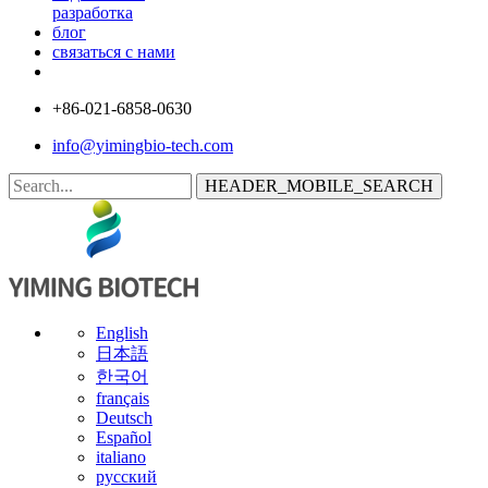
разработка
блог
связаться с нами
+86-021-6858-0630
info@yimingbio-tech.com
HEADER_MOBILE_SEARCH
English
日本語
한국어
français
Deutsch
Español
italiano
русский