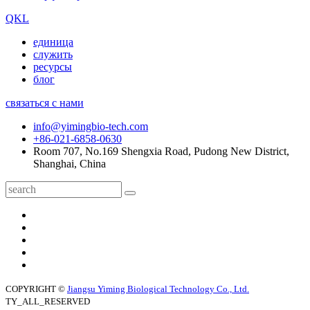
QKL
единица
служить
ресурсы
блог
связаться с нами
info@yimingbio-tech.com
+86-021-6858-0630
Room 707, No.169 Shengxia Road, Pudong New District,
Shanghai, China
COPYRIGHT ©
Jiangsu Yiming Biological Technology Co., Ltd.
TY_ALL_RESERVED