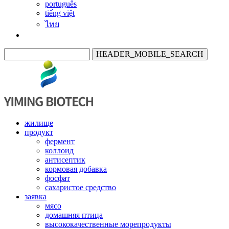
português
tiếng việt
ไทย
HEADER_MOBILE_SEARCH
жилище
продукт
фермент
коллоид
антисептик
кормовая добавка
фосфат
сахаристое средство
заявка
мясо
домашняя птица
высококачественные морепродукты