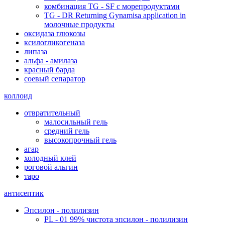
комбинация TG - SF с морепродуктами
TG - DR Returning Gynamisa application in
молочные продукты
оксидаза глюкозы
ксилогликогеназа
липаза
альфа - амилаза
красный барда
соевый сепаратор
коллоид
отвратительный
малосильный гель
средний гель
высокопрочный гель
агар
холодный клей
роговой альгин
таро
антисептик
Эпсилон - полилизин
PL - 01 99% чистота эпсилон - полилизин