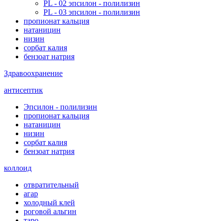
PL - 02 эпсилон - полилизин
PL - 03 эпсилон - полилизин
пропионат кальция
натаницин
низин
сорбат калия
бензоат натрия
Здравоохранение
антисептик
Эпсилон - полилизин
пропионат кальция
натаницин
низин
сорбат калия
бензоат натрия
коллоид
отвратительный
агар
холодный клей
роговой альгин
таро