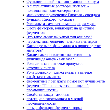
Функции и свойства глютаминопрокинуза
Альтернативные растворы эпсилон -
полилизина - химконсервантов
магическое применение Глюкозо - оксидаза
функция Глюкозо - оксидаза
Роль альфа - амилаза в мелиорации муки
шесть факторов, влияющих на действие
ферментов
Что такое амилаза? какой тип амилаза?
перспективы молочно - цепных пептидов
Какова роль альфа - амилаза в производстве
мальтоза?
Какие факторы влияют на активность
фунгицида альфа - амилаза?
Роль липаза в выпечке продуктов
источник липаза
Роль древесно - гликогеназа в выпечке
алифатаза и амилаза
ферментные препараты помогают лучше жить
фермент ТГ используется в пищевой
промышленности?
Свойства альфа - амилаза
потенциал глютаминаза в мясной
промышленности
четыре функции фермента корма