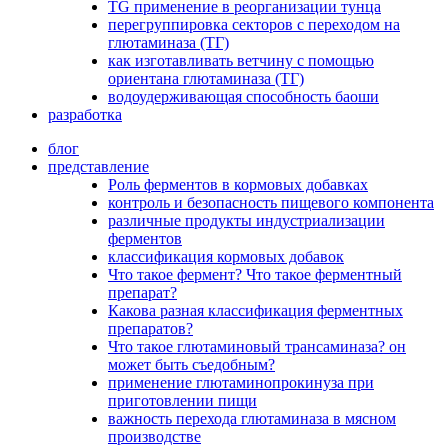
TG применение в реорганизации тунца
перегруппировка секторов с переходом на
глютаминаза (ТГ)
как изготавливать ветчину с помощью
ориентана глютаминаза (ТГ)
водоудерживающая способность баоши
разработка
блог
представление
Роль ферментов в кормовых добавках
контроль и безопасность пищевого компонента
различные продукты индустриализации
ферментов
классификация кормовых добавок
Что такое фермент? Что такое ферментный
препарат?
Какова разная классификация ферментных
препаратов?
Что такое глютаминовый трансаминаза? он
может быть съедобным?
применение глютаминопрокинуза при
приготовлении пищи
важность перехода глютаминаза в мясном
производстве