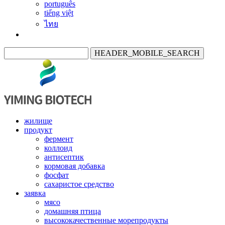
português
tiếng việt
ไทย
HEADER_MOBILE_SEARCH
жилище
продукт
фермент
коллоид
антисептик
кормовая добавка
фосфат
сахаристое средство
заявка
мясо
домашняя птица
высококачественные морепродукты