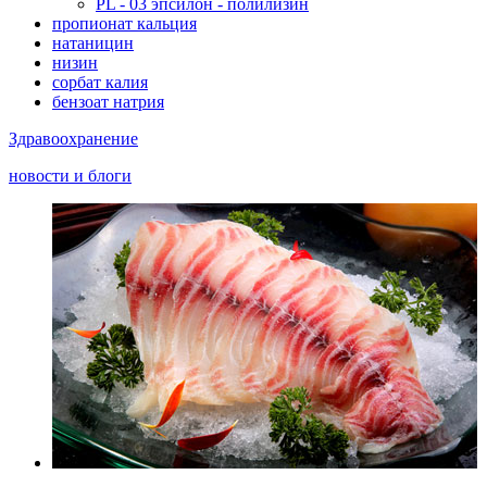
PL - 03 эпсилон - полилизин
пропионат кальция
натаницин
низин
сорбат калия
бензоат натрия
Здравоохранение
новости и блоги