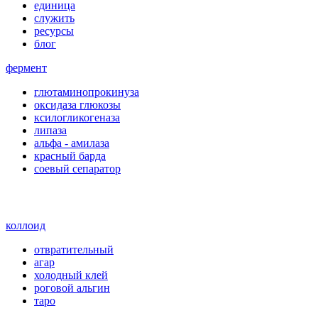
единица
служить
ресурсы
блог
фермент
глютаминопрокинуза
оксидаза глюкозы
ксилогликогеназа
липаза
альфа - амилаза
красный барда
соевый сепаратор
коллоид
отвратительный
агар
холодный клей
роговой альгин
таро