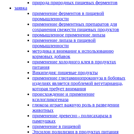
природа природных пищевых ферментов
заявка
применение ферментов в пищевой
промышленности
применение ферментных препаратов для
сохранения свежести пищевых продуктов
промышленное применение липаза
применение липаза в пищевой
промышленности
методика и внимание к использованию
кормовых добавок
применение холодного клея в продуктах
питания
Википедия: пищевые продукты
применение глютаминопрокинуза в бобовых
изделиях является проблемой вегетарианца,
которая требует внимания
происхождение и применение
ксилогликогеназа
глюкоза играет важную роль в разведении
животных
применение древесно - полисахараза в
пампушках
применение в пищевой
Эпсилон полилизин в продуктах питания