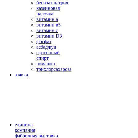
бензоат натрия
казеиновая
палочка
витамин а
витамин в5
витамин с
витамин D3
фосфат
асбаджун
сфагновый
спирт
ромашка
трихлорсахароза
заявка
единица
компания
фабричная выставка