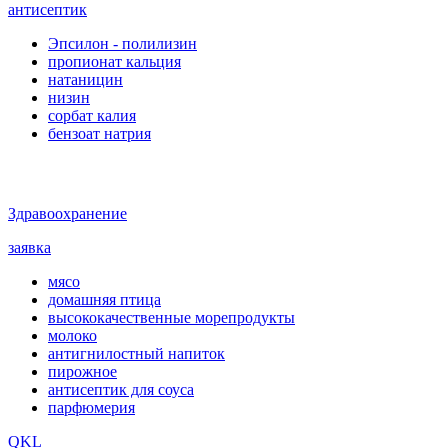
антисептик
Эпсилон - полилизин
пропионат кальция
натаницин
низин
сорбат калия
бензоат натрия
Здравоохранение
заявка
мясо
домашняя птица
высококачественные морепродукты
молоко
антигнилостный напиток
пирожное
антисептик для соуса
парфюмерия
QKL