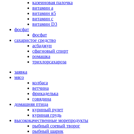
казеиновая палочка
витамин а
витамин в5
витамин с
витамин D3
фосфат
фосфат
сахаристое средство
асбаджун
сфагновый спирт
ромашка
трихлорсахароза
заявка
мясо
колбаса
ветчина
фрикаделька
говядина
домашняя птица
куриный рулет
куриная грудь
высококачественные морепродукты
рыбный соевый творог
рыбный шарик