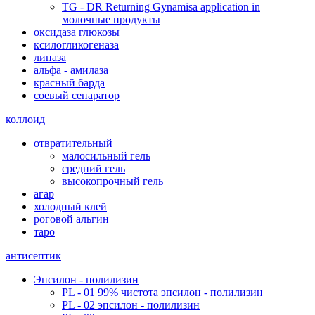
TG - DR Returning Gynamisa application in
молочные продукты
оксидаза глюкозы
ксилогликогеназа
липаза
альфа - амилаза
красный барда
соевый сепаратор
коллоид
отвратительный
малосильный гель
средний гель
высокопрочный гель
агар
холодный клей
роговой альгин
таро
антисептик
Эпсилон - полилизин
PL - 01 99% чистота эпсилон - полилизин
PL - 02 эпсилон - полилизин