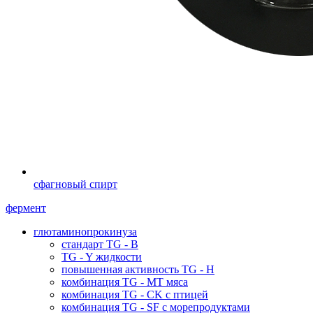
сфагновый спирт
фермент
глютаминопрокинуза
стандарт TG - B
TG - Y жидкости
повышенная активность TG - H
комбинация TG - MT мяса
комбинация TG - CK с птицей
комбинация TG - SF с морепродуктами