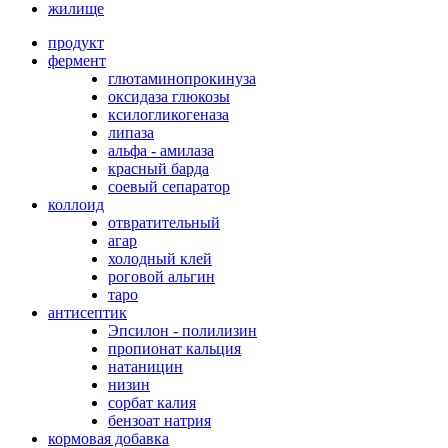
жилище
продукт
фермент
глютаминопрокинуза
оксидаза глюкозы
ксилогликогеназа
липаза
альфа - амилаза
красный барда
соевый сепаратор
коллоид
отвратительный
агар
холодный клей
роговой альгин
таро
антисептик
Эпсилон - полилизин
пропионат кальция
натаницин
низин
сорбат калия
бензоат натрия
кормовая добавка