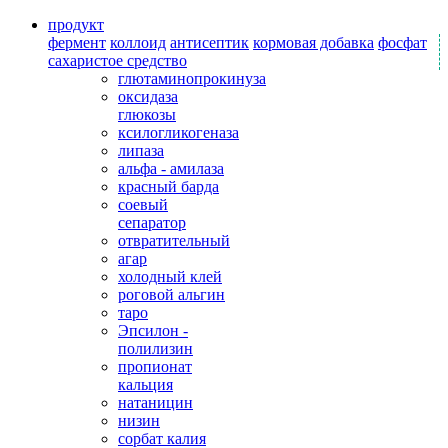
продукт
фермент
коллоид
антисептик
кормовая добавка
фосфат
сахаристое средство
глютаминопрокинуза
оксидаза
глюкозы
ксилогликогеназа
липаза
альфа - амилаза
красный барда
соевый
сепаратор
отвратительный
агар
холодный клей
роговой альгин
таро
Эпсилон -
полилизин
пропионат
кальция
натаницин
низин
сорбат калия