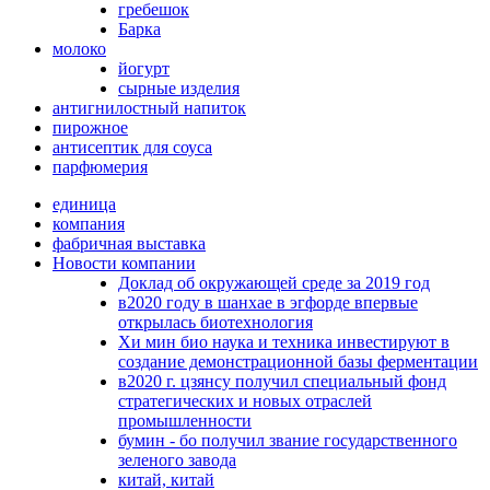
гребешок
Барка
молоко
йогурт
сырные изделия
антигнилостный напиток
пирожное
антисептик для соуса
парфюмерия
единица
компания
фабричная выставка
Новости компании
Доклад об окружающей среде за 2019 год
в2020 году в шанхае в эгфорде впервые
открылась биотехнология
Хи мин био наука и техника инвестируют в
создание демонстрационной базы ферментации
в2020 г. цзянсу получил специальный фонд
стратегических и новых отраслей
промышленности
бумин - бо получил звание государственного
зеленого завода
китай, китай