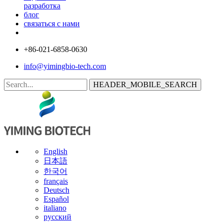
разработка
блог
связаться с нами
+86-021-6858-0630
info@yimingbio-tech.com
HEADER_MOBILE_SEARCH
English
日本語
한국어
français
Deutsch
Español
italiano
русский