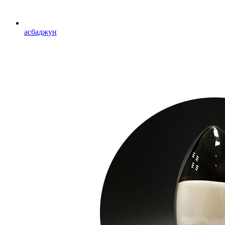
асбаджун