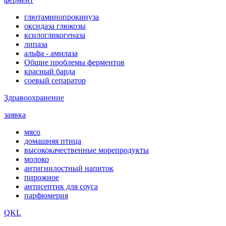
глютаминопрокинуза
оксидаза глюкозы
ксилогликогеназа
липаза
альфа - амилаза
Общие проблемы ферментов
красный барда
соевый сепаратор
Здравоохранение
заявка
мясо
домашняя птица
высококачественные морепродукты
молоко
антигнилостный напиток
пирожное
антисептик для соуса
парфюмерия
QKL