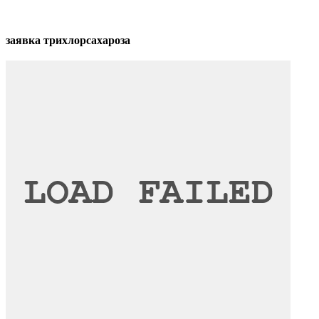
заявка трихлорсахароза