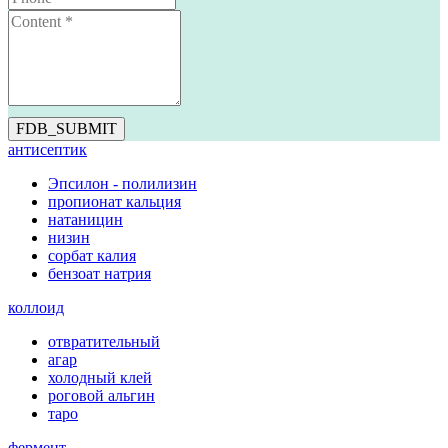
FDB_SUBMIT
антисептик
Эпсилон - полилизин
пропионат кальция
натаницин
низин
сорбат калия
бензоат натрия
коллоид
отвратительный
агар
холодный клей
роговой альгин
таро
фермент