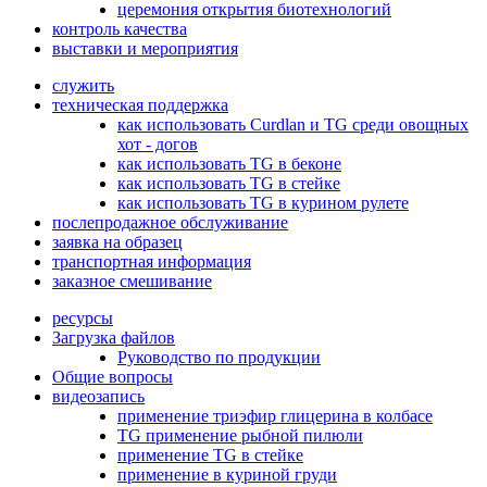
церемония открытия биотехнологий
контроль качества
выставки и мероприятия
служить
техническая поддержка
как использовать Curdlan и TG среди овощных
хот - догов
как использовать TG в беконе
как использовать TG в стейке
как использовать TG в курином рулете
послепродажное обслуживание
заявка на образец
транспортная информация
заказное смешивание
ресурсы
Загрузка файлов
Руководство по продукции
Общие вопросы
видеозапись
применение триэфир глицерина в колбасе
TG применение рыбной пилюли
применение TG в стейке
применение в куриной груди