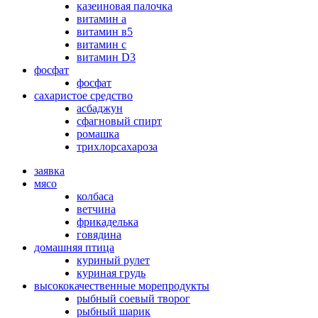
казеиновая палочка
витамин а
витамин в5
витамин с
витамин D3
фосфат
фосфат
сахаристое средство
асбаджун
сфагновый спирт
ромашка
трихлорсахароза
заявка
мясо
колбаса
ветчина
фрикаделька
говядина
домашняя птица
куриный рулет
куриная грудь
высококачественные морепродукты
рыбный соевый творог
рыбный шарик