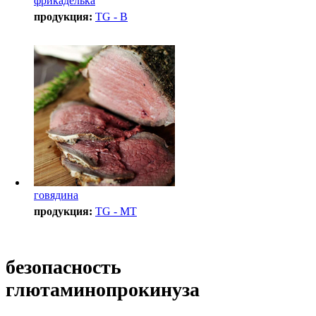
фрикаделька
продукция:
TG - B
говядина
продукция:
TG - MT
безопасность
глютаминопрокинуза