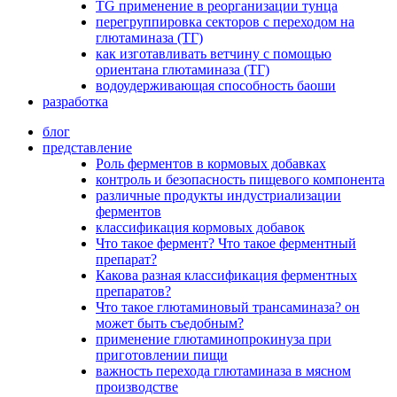
TG применение в реорганизации тунца
перегруппировка секторов с переходом на
глютаминаза (ТГ)
как изготавливать ветчину с помощью
ориентана глютаминаза (ТГ)
водоудерживающая способность баоши
разработка
блог
представление
Роль ферментов в кормовых добавках
контроль и безопасность пищевого компонента
различные продукты индустриализации
ферментов
классификация кормовых добавок
Что такое фермент? Что такое ферментный
препарат?
Какова разная классификация ферментных
препаратов?
Что такое глютаминовый трансаминаза? он
может быть съедобным?
применение глютаминопрокинуза при
приготовлении пищи
важность перехода глютаминаза в мясном
производстве