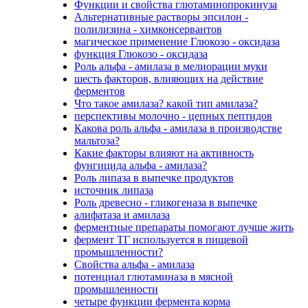
Функции и свойства глютаминопрокинуза
Альтернативные растворы эпсилон -
полилизина - химконсервантов
магическое применение Глюкозо - оксидаза
функция Глюкозо - оксидаза
Роль альфа - амилаза в мелиорации муки
шесть факторов, влияющих на действие
ферментов
Что такое амилаза? какой тип амилаза?
перспективы молочно - цепных пептидов
Какова роль альфа - амилаза в производстве
мальтоза?
Какие факторы влияют на активность
фунгицида альфа - амилаза?
Роль липаза в выпечке продуктов
источник липаза
Роль древесно - гликогеназа в выпечке
алифатаза и амилаза
ферментные препараты помогают лучше жить
фермент ТГ используется в пищевой
промышленности?
Свойства альфа - амилаза
потенциал глютаминаза в мясной
промышленности
четыре функции фермента корма