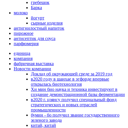
гребешок
Барка
молоко
йогурт
сырные изделия
антигнилостный напиток
пирожное
антисептик для соуса
парфюмерия
единица
компания
фабричная выставка
Новости компании
Доклад об окружающей среде за 2019 год
в2020 году в шанхае в эгфорде впервые
открылась биотехнология
Хи мин био наука и техника инвестируют в
создание демонстрационной базы ферментации
в2020 г. цзянсу получил специальный фонд
стратегических и новых отраслей
промышленности
бумин - бо получил звание государственного
зеленого завода
китай, китай