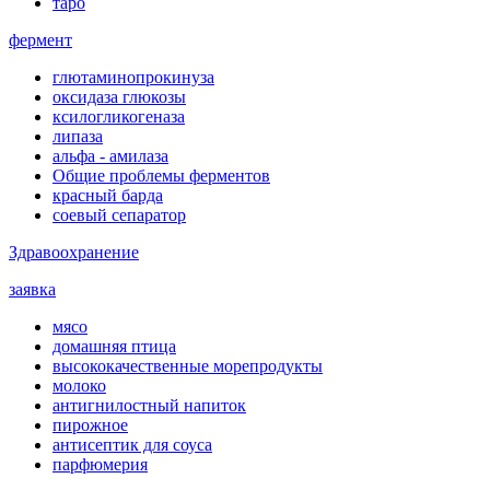
таро
фермент
глютаминопрокинуза
оксидаза глюкозы
ксилогликогеназа
липаза
альфа - амилаза
Общие проблемы ферментов
красный барда
соевый сепаратор
Здравоохранение
заявка
мясо
домашняя птица
высококачественные морепродукты
молоко
антигнилостный напиток
пирожное
антисептик для соуса
парфюмерия