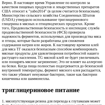
Верно. В настоящее время Управление по контролю за
качеством пищевых продуктов и лекарственных препаратов
США относит к "yabo2014" (в целом считается безопасным).
Министерство сельского хозяйства Соединенных Штатов
(USDA) утвердило использование триглицеринового
глицерина в мясных и птицеводческих продуктах. Кроме
того, Продовольственная безопасность и инспекция; служба
продовольственной безопасности (ФСБ) проверила
надежность ферментов, используемых для производства мяса
и птицы, которые были разработаны для снижения
содержания натрия или жиров. К настоящему времени клей
для мяса ТГ оказался безопасным способом комбинировать
мясные продукты для удовлетворения потребностей нашего
растущего населения. TG мясной клей не будет увеличивать
или поощрять мясное загрязнение; Это не влияет на аллергию
на белки. Когда пища полностью подогревается до безопасной
внутренней температуры, фермент мясного клея распадается,
что также убивает ненужные бактерии, такие как бактерии
кишечника или шаммонеллы.
триглицериновое питание
1. мясопутствующая резина для перехода к глутамазам может