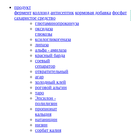
продукт
фермент
коллоид
антисептик
кормовая добавка
фосфат
сахаристое средство
глютаминопрокинуза
оксидаза
глюкозы
ксилогликогеназа
липаза
альфа - амилаза
красный барда
соевый
сепаратор
отвратительный
агар
холодный клей
роговой альгин
таро
Эпсилон -
полилизин
пропионат
кальция
натаницин
низин
сорбат калия