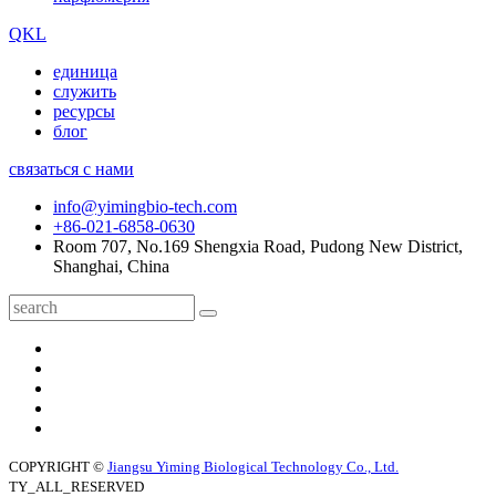
QKL
единица
служить
ресурсы
блог
связаться с нами
info@yimingbio-tech.com
+86-021-6858-0630
Room 707, No.169 Shengxia Road, Pudong New District,
Shanghai, China
COPYRIGHT ©
Jiangsu Yiming Biological Technology Co., Ltd.
TY_ALL_RESERVED