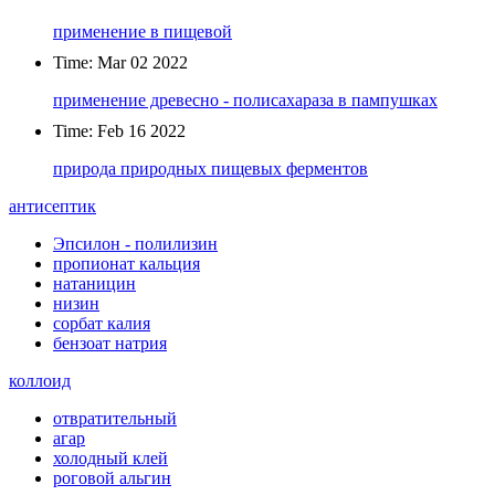
применение в пищевой
Time: Mar 02 2022
применение древесно - полисахараза в пампушках
Time: Feb 16 2022
природа природных пищевых ферментов
антисептик
Эпсилон - полилизин
пропионат кальция
натаницин
низин
сорбат калия
бензоат натрия
коллоид
отвратительный
агар
холодный клей
роговой альгин