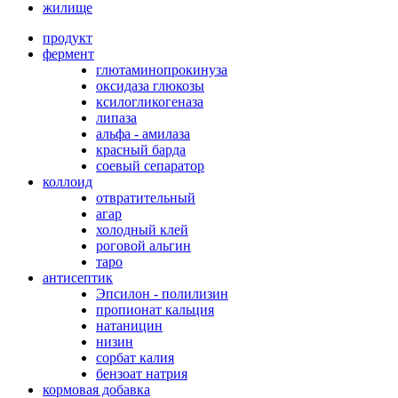
жилище
продукт
фермент
глютаминопрокинуза
оксидаза глюкозы
ксилогликогеназа
липаза
альфа - амилаза
красный барда
соевый сепаратор
коллоид
отвратительный
агар
холодный клей
роговой альгин
таро
антисептик
Эпсилон - полилизин
пропионат кальция
натаницин
низин
сорбат калия
бензоат натрия
кормовая добавка