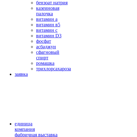
бензоат натрия
казеиновая
палочка
витамин а
витамин в5
витамин с
витамин D3
фосфат
асбаджун
сфагновый
спирт
ромашка
трихлорсахароза
заявка
единица
компания
фабричная выставка