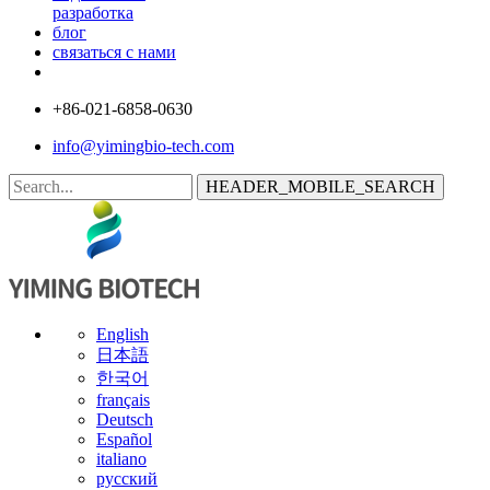
разработка
блог
связаться с нами
+86-021-6858-0630
info@yimingbio-tech.com
HEADER_MOBILE_SEARCH
English
日本語
한국어
français
Deutsch
Español
italiano
русский