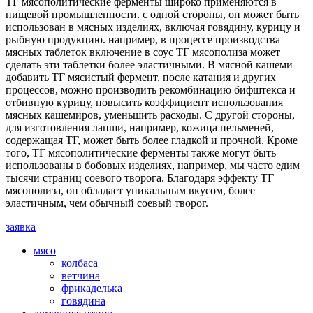
ТГ мясополитические ферменты широко применяются в
пищевой промышленности. с одной стороны, он может быть
использован в мясных изделиях, включая говядину, курицу и
рыбную продукцию. например, в процессе производства
мясных таблеток включение в соус ТГ мясополиза может
сделать эти таблетки более эластичными. В мясной кашеми
добавить ТГ мясистый фермент, после катания и других
процессов, можно производить рекомбинацию бифштекса и
отбивную курицу, повысить коэффициент использования
мясных кашемиров, уменьшить расходы. С другой стороны,
для изготовления лапши, например, кожица пельменей,
содержащая ТГ, может быть более гладкой и прочной. Кроме
того, ТГ мясополитические ферменты также могут быть
использованы в бобовых изделиях, например, мы часто едим
тысячи страниц соевого творога. Благодаря эффекту ТГ
мясополиза, он обладает уникальным вкусом, более
эластичным, чем обычный соевый творог.
заявка
мясо
колбаса
ветчина
фрикаделька
говядина