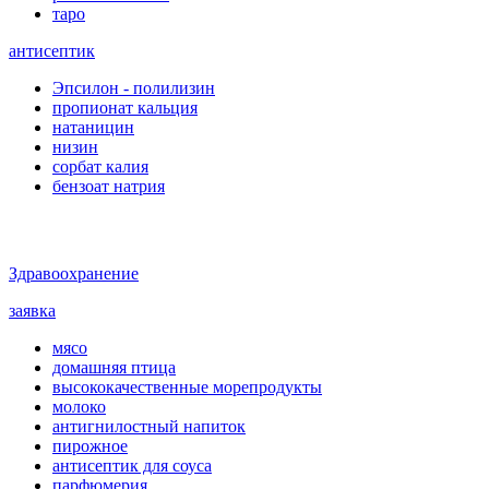
таро
антисептик
Эпсилон - полилизин
пропионат кальция
натаницин
низин
сорбат калия
бензоат натрия
Здравоохранение
заявка
мясо
домашняя птица
высококачественные морепродукты
молоко
антигнилостный напиток
пирожное
антисептик для соуса
парфюмерия