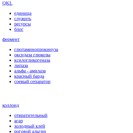
QKL
единица
служить
ресурсы
блог
фермент
глютаминопрокинуза
оксидаза глюкозы
ксилогликогеназа
липаза
альфа - амилаза
красный барда
соевый сепаратор
коллоид
отвратительный
агар
холодный клей
роговой альгин