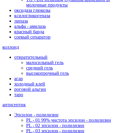
молочные продукты
оксидаза глюкозы
ксилогликогеназа
липаза
альфа - амилаза
красный барда
соевый сепаратор
коллоид
отвратительный
малосильный гель
средний гель
высокопрочный гель
агар
холодный клей
роговой альгин
таро
антисептик
Эпсилон - полилизин
PL - 01 99% чистота эпсилон - полилизин
PL - 02 эпсилон - полилизин
PL - 03 эпсилон - полилизин