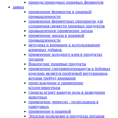
природа природных пищевых ферментов
заявка
применение ферментов в пищевой
промышленности
применение ферментных препаратов для
сохранения свежести пищевых продуктов
промышленное применение липаза
применение липаза в пищевой
промышленности
методика и внимание к использованию
кормовых добавок
применение холодного клея в продуктах
питания
Википедия: пищевые продукты
применение глютаминопрокинуза в бобовых
изделиях является проблемой вегетарианца,
которая требует внимания
происхождение и применение
ксилогликогеназа
глюкоза играет важную роль в разведении
животных
применение древесно - полисахараза в
пампушках
применение в пищевой
Эпсилон полилизин в продуктах питания