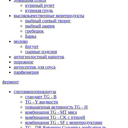
домашняя птица
куриный рулет
куриная грудь
высококачественные морепродукты
рыбный соевый творог
рыбный шарик
гребешок
Барка
молоко
йогурт
сырные изделия
антигнилостный напиток
пирожное
антисептик для соуса
парфюмерия
фермент
глютаминопрокинуза
стандарт TG - B
TG - Y жидкости
повышенная активность TG - H
комбинация TG - MT мяса
комбинация TG - CK с птицей
комбинация TG - SF с морепродуктами
TG - DR Returning Gynamisa application in