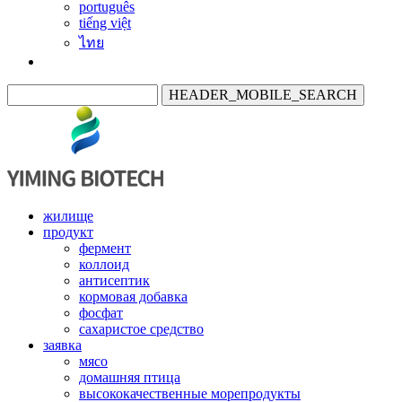
português
tiếng việt
ไทย
HEADER_MOBILE_SEARCH
жилище
продукт
фермент
коллоид
антисептик
кормовая добавка
фосфат
сахаристое средство
заявка
мясо
домашняя птица
высококачественные морепродукты