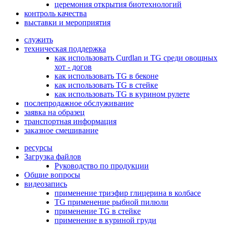
церемония открытия биотехнологий
контроль качества
выставки и мероприятия
служить
техническая поддержка
как использовать Curdlan и TG среди овощных
хот - догов
как использовать TG в беконе
как использовать TG в стейке
как использовать TG в курином рулете
послепродажное обслуживание
заявка на образец
транспортная информация
заказное смешивание
ресурсы
Загрузка файлов
Руководство по продукции
Общие вопросы
видеозапись
применение триэфир глицерина в колбасе
TG применение рыбной пилюли
применение TG в стейке
применение в куриной груди