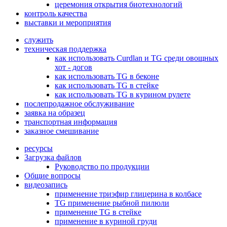
церемония открытия биотехнологий
контроль качества
выставки и мероприятия
служить
техническая поддержка
как использовать Curdlan и TG среди овощных
хот - догов
как использовать TG в беконе
как использовать TG в стейке
как использовать TG в курином рулете
послепродажное обслуживание
заявка на образец
транспортная информация
заказное смешивание
ресурсы
Загрузка файлов
Руководство по продукции
Общие вопросы
видеозапись
применение триэфир глицерина в колбасе
TG применение рыбной пилюли
применение TG в стейке
применение в куриной груди