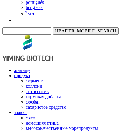
português
tiếng việt
ไทย
HEADER_MOBILE_SEARCH
жилище
продукт
фермент
коллоид
антисептик
кормовая добавка
фосфат
сахаристое средство
заявка
мясо
домашняя птица
высококачественные морепродукты