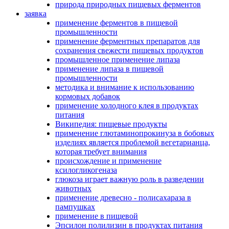
природа природных пищевых ферментов
заявка
применение ферментов в пищевой
промышленности
применение ферментных препаратов для
сохранения свежести пищевых продуктов
промышленное применение липаза
применение липаза в пищевой
промышленности
методика и внимание к использованию
кормовых добавок
применение холодного клея в продуктах
питания
Википедия: пищевые продукты
применение глютаминопрокинуза в бобовых
изделиях является проблемой вегетарианца,
которая требует внимания
происхождение и применение
ксилогликогеназа
глюкоза играет важную роль в разведении
животных
применение древесно - полисахараза в
пампушках
применение в пищевой
Эпсилон полилизин в продуктах питания