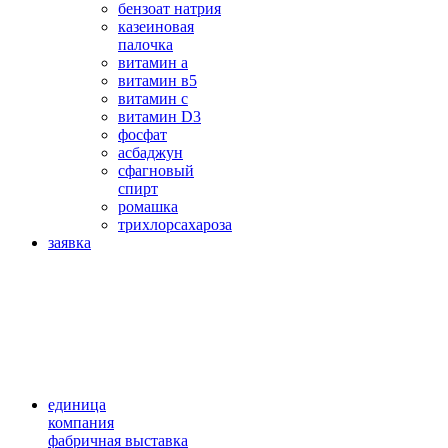
бензоат натрия
казеиновая
палочка
витамин а
витамин в5
витамин с
витамин D3
фосфат
асбаджун
сфагновый
спирт
ромашка
трихлорсахароза
заявка
единица
компания
фабричная выставка