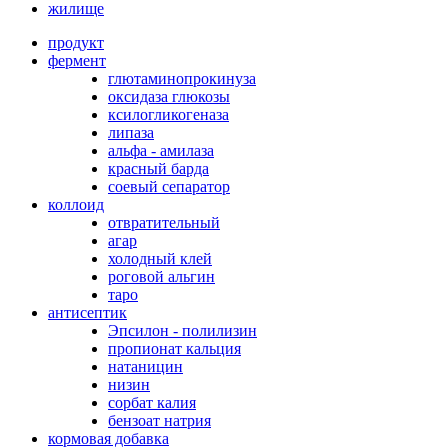
жилище
продукт
фермент
глютаминопрокинуза
оксидаза глюкозы
ксилогликогеназа
липаза
альфа - амилаза
красный барда
соевый сепаратор
коллоид
отвратительный
агар
холодный клей
роговой альгин
таро
антисептик
Эпсилон - полилизин
пропионат кальция
натаницин
низин
сорбат калия
бензоат натрия
кормовая добавка