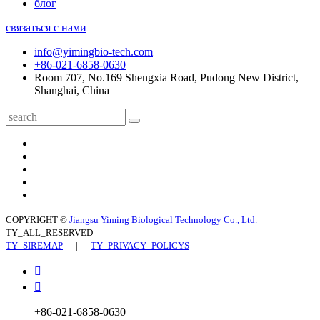
блог
связаться с нами
info@yimingbio-tech.com
+86-021-6858-0630
Room 707, No.169 Shengxia Road, Pudong New District,
Shanghai, China
COPYRIGHT ©
Jiangsu Yiming Biological Technology Co., Ltd.
TY_ALL_RESERVED
TY_SIREMAP
|
TY_PRIVACY_POLICYS


+86-021-6858-0630