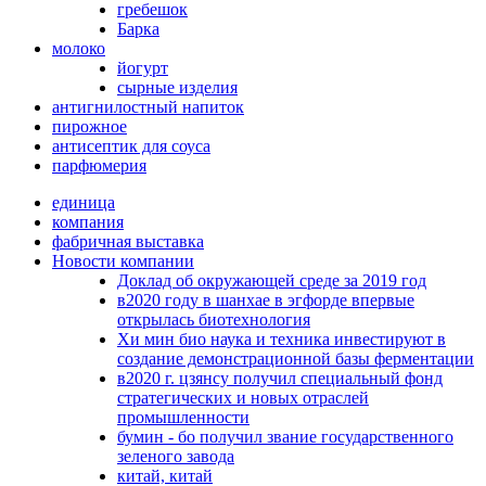
гребешок
Барка
молоко
йогурт
сырные изделия
антигнилостный напиток
пирожное
антисептик для соуса
парфюмерия
единица
компания
фабричная выставка
Новости компании
Доклад об окружающей среде за 2019 год
в2020 году в шанхае в эгфорде впервые
открылась биотехнология
Хи мин био наука и техника инвестируют в
создание демонстрационной базы ферментации
в2020 г. цзянсу получил специальный фонд
стратегических и новых отраслей
промышленности
бумин - бо получил звание государственного
зеленого завода
китай, китай