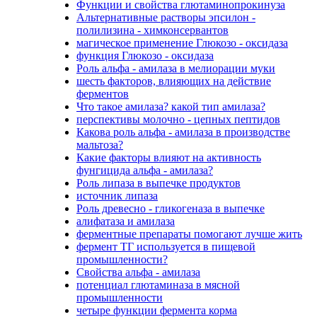
Функции и свойства глютаминопрокинуза
Альтернативные растворы эпсилон -
полилизина - химконсервантов
магическое применение Глюкозо - оксидаза
функция Глюкозо - оксидаза
Роль альфа - амилаза в мелиорации муки
шесть факторов, влияющих на действие
ферментов
Что такое амилаза? какой тип амилаза?
перспективы молочно - цепных пептидов
Какова роль альфа - амилаза в производстве
мальтоза?
Какие факторы влияют на активность
фунгицида альфа - амилаза?
Роль липаза в выпечке продуктов
источник липаза
Роль древесно - гликогеназа в выпечке
алифатаза и амилаза
ферментные препараты помогают лучше жить
фермент ТГ используется в пищевой
промышленности?
Свойства альфа - амилаза
потенциал глютаминаза в мясной
промышленности
четыре функции фермента корма