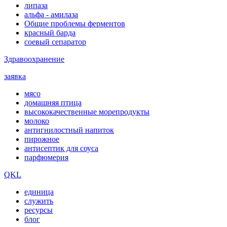
липаза
альфа - амилаза
Общие проблемы ферментов
красный барда
соевый сепаратор
Здравоохранение
заявка
мясо
домашняя птица
высококачественные морепродукты
молоко
антигнилостный напиток
пирожное
антисептик для соуса
парфюмерия
QKL
единица
служить
ресурсы
блог