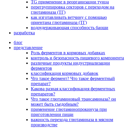
TG применение в реорганизации тунца
перегруппировка секторов с переходом на
глютаминаза (ТГ)
как изготавливать ветчину с помощью
ориентана глютаминаза (ТГ)
водоудерживающая способность баоши
разработка
блог
представление
Роль ферментов в кормовых добавках
контроль и безопасность пищевого компонента
различные продукты индустриализации
ферментов
классификация кормовых добавок
Что такое фермент? Что такое ферментный
препарат?
Какова разная классификация ферментных
препаратов?
Что такое глютаминовый трансаминаза? он
может быть съедобным?
применение глютаминопрокинуза при
приготовлении пищи
важность перехода глютаминаза в мясном
производстве