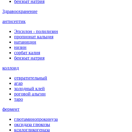
бензоат натрия
Здравоохранение
антисептик
Эпсилон - полилизин
пропионат кальция
натаницин
низин
сорбат калия
бензоат натрия
коллоид
отвратительный
агар
холодный клей
роговой альгин
таро
фермент
глютаминопрокинуза
оксидаза глюкозы
ксилогликогеназа