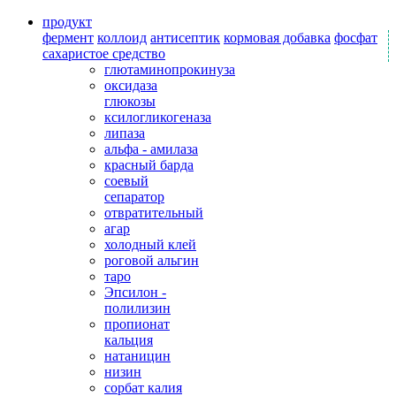
продукт
фермент
коллоид
антисептик
кормовая добавка
фосфат
сахаристое средство
глютаминопрокинуза
оксидаза
глюкозы
ксилогликогеназа
липаза
альфа - амилаза
красный барда
соевый
сепаратор
отвратительный
агар
холодный клей
роговой альгин
таро
Эпсилон -
полилизин
пропионат
кальция
натаницин
низин
сорбат калия