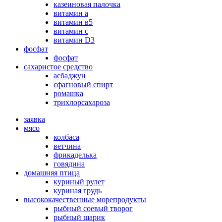
казеиновая палочка
витамин а
витамин в5
витамин с
витамин D3
фосфат
фосфат
сахаристое средство
асбаджун
сфагновый спирт
ромашка
трихлорсахароза
заявка
мясо
колбаса
ветчина
фрикаделька
говядина
домашняя птица
куриный рулет
куриная грудь
высококачественные морепродукты
рыбный соевый творог
рыбный шарик