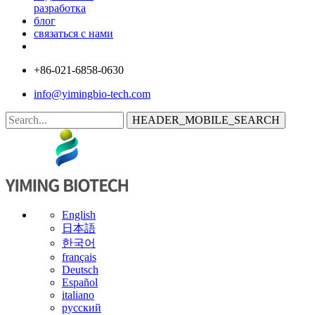
разработка
блог
связаться с нами
+86-021-6858-0630
info@yimingbio-tech.com
HEADER_MOBILE_SEARCH
English
日本語
한국어
français
Deutsch
Español
italiano
русский