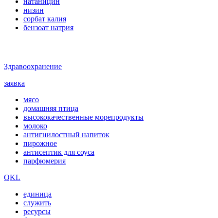
натаницин
низин
сорбат калия
бензоат натрия
Здравоохранение
заявка
мясо
домашняя птица
высококачественные морепродукты
молоко
антигнилостный напиток
пирожное
антисептик для соуса
парфюмерия
QKL
единица
служить
ресурсы