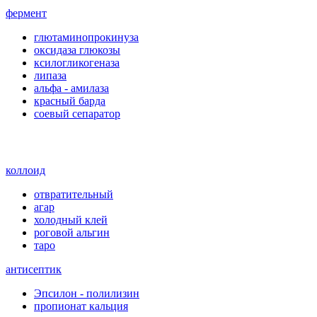
фермент
глютаминопрокинуза
оксидаза глюкозы
ксилогликогеназа
липаза
альфа - амилаза
красный барда
соевый сепаратор
коллоид
отвратительный
агар
холодный клей
роговой альгин
таро
антисептик
Эпсилон - полилизин
пропионат кальция