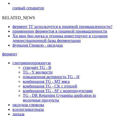
соевый сепаратор
RELATED_NEWS
фермент ТГ используется в пищевой промышленности?
применение ферментов в пищевой промышленности
Хи мин био наука и техника инвестируют в создание
демонстрационной базы ферментации
функция Глюкозо - оксидаза
фермент
глютаминопрокинуза
стандарт TG - B
TG - Y жидкости
повышенная активность TG - H
комбинация TG - MT мяса
комбинация TG - CK с птицей
комбинация TG - SF с морепродуктами
TG - DR Returning Gynamisa application in
молочные продукты
оксидаза глюкозы
ксилогликогеназа
липаза