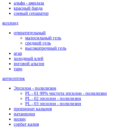
альфа - амилаза
красный барда
соевый сепаратор
коллоид
отвратительный
малосильный гель
средний гель
высокопрочный гель
агар
холодный клей
роговой альгин
таро
антисептик
Эпсилон - полилизин
PL - 01 99% чистота эпсилон - полилизин
PL - 02 эпсилон - полилизин
PL - 03 эпсилон - полилизин
пропионат кальция
натаницин
низин
сорбат калия