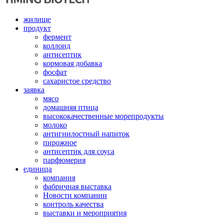
жилище
продукт
фермент
коллоид
антисептик
кормовая добавка
фосфат
сахаристое средство
заявка
мясо
домашняя птица
высококачественные морепродукты
молоко
антигнилостный напиток
пирожное
антисептик для соуса
парфюмерия
единица
компания
фабричная выставка
Новости компании
контроль качества
выставки и мероприятия