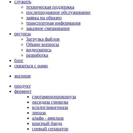
служить
техническая поддержка
послепродажное обслуживание
заявка на образец
транспортная информация
заказное смешивание
ресурсы
Загрузка файлов
Общие вопросы
видеозапись
разработка
блог
связаться с нами
жилище
продукт
фермент
глютаминопрокинуза
оксидаза глюкозы
ксилогликогеназа
липаза
альфа - амилаза
красный барда
соевый сепаратор