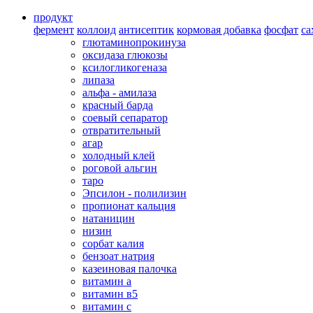
продукт
фермент
коллоид
антисептик
кормовая добавка
фосфат
са
глютаминопрокинуза
оксидаза глюкозы
ксилогликогеназа
липаза
альфа - амилаза
красный барда
соевый сепаратор
отвратительный
агар
холодный клей
роговой альгин
таро
Эпсилон - полилизин
пропионат кальция
натаницин
низин
сорбат калия
бензоат натрия
казеиновая палочка
витамин а
витамин в5
витамин с