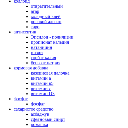
коллоид
отвратительный
агар
холодный клей
роговой альгин
таро
антисептик
Эпсилон - полилизин
пропионат кальция
натаницин
низин
сорбат калия
бензоат натрия
кормовая добавка
казеиновая палочка
витамин а
витамин в5
витамин с
витамин D3
фосфат
фосфат
сахаристое средство
асбаджун
сфагновый спирт
ромашка