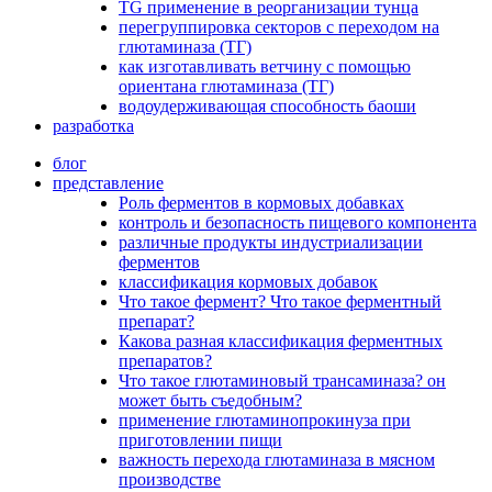
TG применение в реорганизации тунца
перегруппировка секторов с переходом на
глютаминаза (ТГ)
как изготавливать ветчину с помощью
ориентана глютаминаза (ТГ)
водоудерживающая способность баоши
разработка
блог
представление
Роль ферментов в кормовых добавках
контроль и безопасность пищевого компонента
различные продукты индустриализации
ферментов
классификация кормовых добавок
Что такое фермент? Что такое ферментный
препарат?
Какова разная классификация ферментных
препаратов?
Что такое глютаминовый трансаминаза? он
может быть съедобным?
применение глютаминопрокинуза при
приготовлении пищи
важность перехода глютаминаза в мясном
производстве