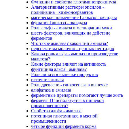
Функции и свойства глютаминопрокинуза
Альтернативные растворы эпсилон -
полилизина - химконсервантов
магическое применение Глюкозо - оксидаза
функция Глюкозо - оксидаза
Роль альфа - амилаза в мелиорации муки
шесть факторов, влияющих на действие
ферментов
Что такое амилаза? какой тип амилаза?
перспективы молочно - цепных пептидов
Какова роль альфа - амилаза в производстве
мальтоза?
Какие факторы влияют на активность
фунгицида альфа - амилаза?
Роль липаза в выпечке продуктов
источник липаза
Роль древесно - гликогеназа в выпечке
алифатаза и амилаза
ферментные препараты помогают лучше жить
фермент ТГ используется в пищевой
промышленности?
Свойства альфа - амилаза
потенциал глютаминаза в мясной
промышленности
четыре функции фермента корма