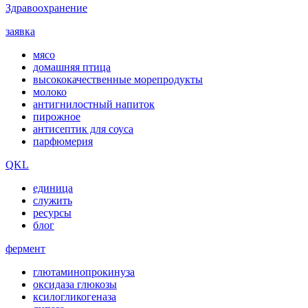
Здравоохранение
заявка
мясо
домашняя птица
высококачественные морепродукты
молоко
антигнилостный напиток
пирожное
антисептик для соуса
парфюмерия
QKL
единица
служить
ресурсы
блог
фермент
глютаминопрокинуза
оксидаза глюкозы
ксилогликогеназа