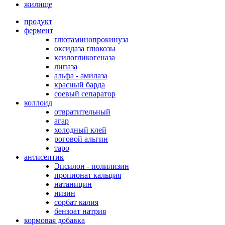
жилище
продукт
фермент
глютаминопрокинуза
оксидаза глюкозы
ксилогликогеназа
липаза
альфа - амилаза
красный барда
соевый сепаратор
коллоид
отвратительный
агар
холодный клей
роговой альгин
таро
антисептик
Эпсилон - полилизин
пропионат кальция
натаницин
низин
сорбат калия
бензоат натрия
кормовая добавка