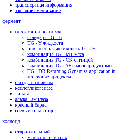
транспортная информация
заказное смешивание
фермент
глютаминопрокинуза
стандарт TG - B
TG - Y жидкости
повышенная активность TG - H
комбинация TG - MT мяса
комбинация TG - CK с птицей
комбинация TG - SF с морепродуктами
TG - DR Returning Gynamisa application in
молочные продукты
оксидаза глюкозы
ксилогликогеназа
липаза
альфа - амилаза
красный барда
соевый сепаратор
коллоид
отвратительный
малосильный гель