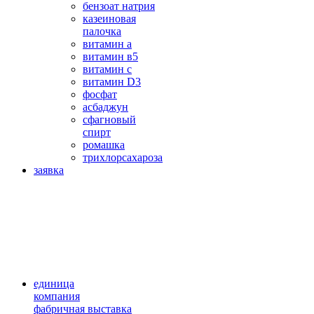
бензоат натрия
казеиновая
палочка
витамин а
витамин в5
витамин с
витамин D3
фосфат
асбаджун
сфагновый
спирт
ромашка
трихлорсахароза
заявка
единица
компания
фабричная выставка