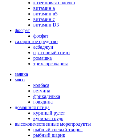
казеиновая палочка
витамин а
витамин в5
витамин с
витамин D3
фосфат
фосфат
сахаристое средство
асбаджун
сфагновый спирт
ромашка
трихлорсахароза
заявка
мясо
колбаса
ветчина
фрикаделька
говядина
домашняя птица
куриный рулет
куриная грудь
высококачественные морепродукты
рыбный соевый творог
рыбный шарик