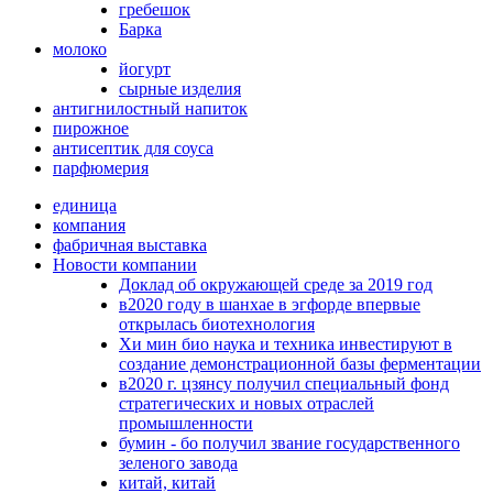
гребешок
Барка
молоко
йогурт
сырные изделия
антигнилостный напиток
пирожное
антисептик для соуса
парфюмерия
единица
компания
фабричная выставка
Новости компании
Доклад об окружающей среде за 2019 год
в2020 году в шанхае в эгфорде впервые
открылась биотехнология
Хи мин био наука и техника инвестируют в
создание демонстрационной базы ферментации
в2020 г. цзянсу получил специальный фонд
стратегических и новых отраслей
промышленности
бумин - бо получил звание государственного
зеленого завода
китай, китай