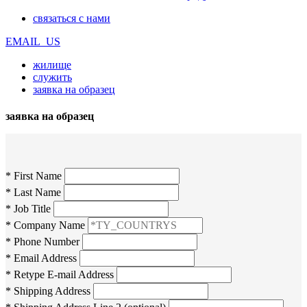
связаться с нами
EMAIL_US
жилище
служить
заявка на образец
заявка на образец
* First Name
* Last Name
* Job Title
* Company Name
* Phone Number
* Email Address
* Retype E-mail Address
* Shipping Address