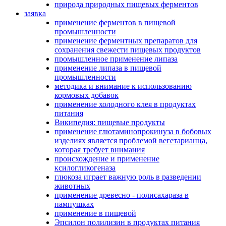
природа природных пищевых ферментов
заявка
применение ферментов в пищевой
промышленности
применение ферментных препаратов для
сохранения свежести пищевых продуктов
промышленное применение липаза
применение липаза в пищевой
промышленности
методика и внимание к использованию
кормовых добавок
применение холодного клея в продуктах
питания
Википедия: пищевые продукты
применение глютаминопрокинуза в бобовых
изделиях является проблемой вегетарианца,
которая требует внимания
происхождение и применение
ксилогликогеназа
глюкоза играет важную роль в разведении
животных
применение древесно - полисахараза в
пампушках
применение в пищевой
Эпсилон полилизин в продуктах питания