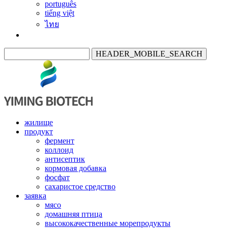
português
tiếng việt
ไทย
HEADER_MOBILE_SEARCH
жилище
продукт
фермент
коллоид
антисептик
кормовая добавка
фосфат
сахаристое средство
заявка
мясо
домашняя птица
высококачественные морепродукты