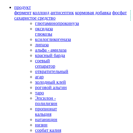
продукт
фермент
коллоид
антисептик
кормовая добавка
фосфат
сахаристое средство
глютаминопрокинуза
оксидаза
глюкозы
ксилогликогеназа
липаза
альфа - амилаза
красный барда
соевый
сепаратор
отвратительный
агар
холодный клей
роговой альгин
таро
Эпсилон -
полилизин
пропионат
кальция
натаницин
низин
сорбат калия