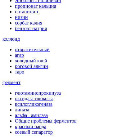
Эпсилон - полилизин
пропионат кальция
натаницин
низин
сорбат калия
бензоат натрия
коллоид
отвратительный
агар
холодный клей
роговой альгин
таро
фермент
глютаминопрокинуза
оксидаза глюкозы
ксилогликогеназа
липаза
альфа - амилаза
Общие проблемы ферментов
красный барда
соевый сепаратор