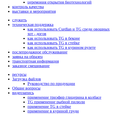
церемония открытия биотехнологий
контроль качества
выставки и мероприятия
служить
техническая поддержка
как использовать Curdlan и TG среди овощных
хот - догов
как использовать TG в беконе
как использовать TG в стейке
как использовать TG в курином рулете
послепродажное обслуживание
заявка на образец
транспортная информация
заказное смешивание
ресурсы
Загрузка файлов
Руководство по продукции
Общие вопросы
видеозапись
применение триэфир глицерина в колбасе
TG применение рыбной пилюли
применение TG в стейке
применение в куриной груди