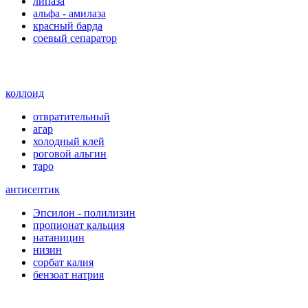
липаза
альфа - амилаза
красный барда
соевый сепаратор
коллоид
отвратительный
агар
холодный клей
роговой альгин
таро
антисептик
Эпсилон - полилизин
пропионат кальция
натаницин
низин
сорбат калия
бензоат натрия