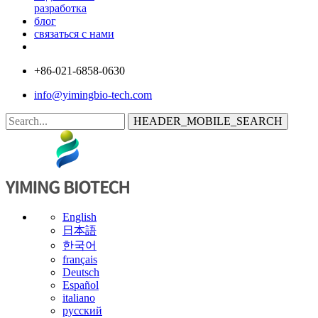
разработка
блог
связаться с нами
+86-021-6858-0630
info@yimingbio-tech.com
HEADER_MOBILE_SEARCH
English
日本語
한국어
français
Deutsch
Español
italiano
русский