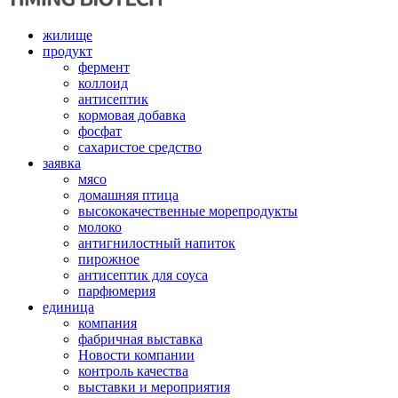
жилище
продукт
фермент
коллоид
антисептик
кормовая добавка
фосфат
сахаристое средство
заявка
мясо
домашняя птица
высококачественные морепродукты
молоко
антигнилостный напиток
пирожное
антисептик для соуса
парфюмерия
единица
компания
фабричная выставка
Новости компании
контроль качества
выставки и мероприятия