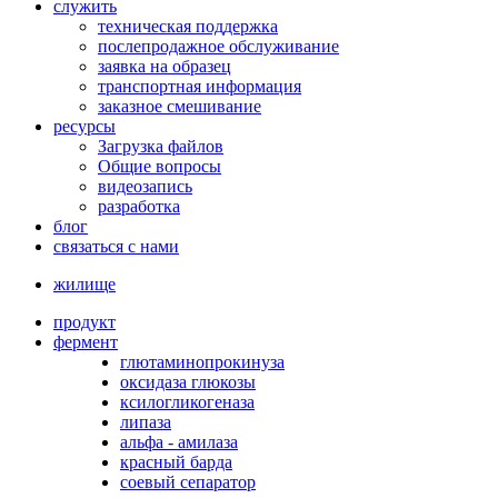
служить
техническая поддержка
послепродажное обслуживание
заявка на образец
транспортная информация
заказное смешивание
ресурсы
Загрузка файлов
Общие вопросы
видеозапись
разработка
блог
связаться с нами
жилище
продукт
фермент
глютаминопрокинуза
оксидаза глюкозы
ксилогликогеназа
липаза
альфа - амилаза
красный барда
соевый сепаратор