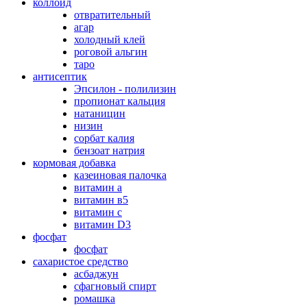
коллоид
отвратительный
агар
холодный клей
роговой альгин
таро
антисептик
Эпсилон - полилизин
пропионат кальция
натаницин
низин
сорбат калия
бензоат натрия
кормовая добавка
казеиновая палочка
витамин а
витамин в5
витамин с
витамин D3
фосфат
фосфат
сахаристое средство
асбаджун
сфагновый спирт
ромашка