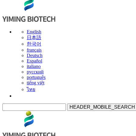
English
日本語
한국어
français
Deutsch
Español
italiano
русский
português
tiếng việt
ไทย
HEADER_MOBILE_SEARCH