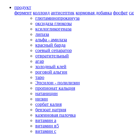
продукт
фермент
коллоид
антисептик
кормовая добавка
фосфат
са
глютаминопрокинуза
оксидаза глюкозы
ксилогликогеназа
липаза
альфа - амилаза
красный барда
соевый сепаратор
отвратительный
агар
холодный клей
роговой альгин
таро
Эпсилон - полилизин
пропионат кальция
натаницин
низин
сорбат калия
бензоат натрия
казеиновая палочка
витамин а
витамин в5
витамин с